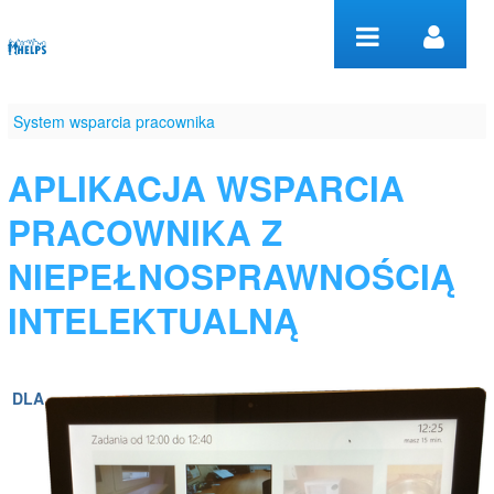
Przejdź do komentarzy
System
System wsparcia pracownika
wsparcia
APLIKACJA WSPARCIA
pracownika
PRACOWNIKA Z
NIEPEŁNOSPRAWNOŚCIĄ
INTELEKTUALNĄ
DLA